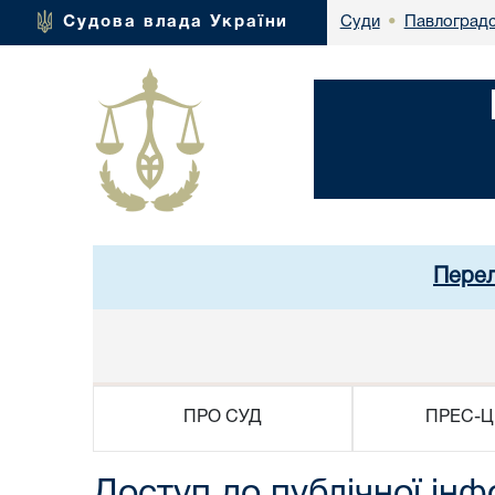
Павлоградс
Судова влада України
Суди
•
Перел
ПРО СУД
ПРЕС-Ц
Доступ до публічної інф