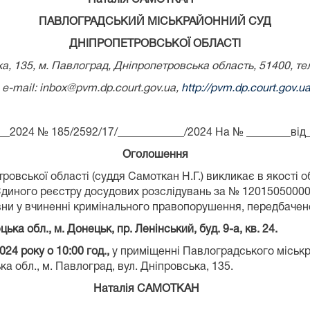
ПАВЛОГРАДСЬКИЙ МІСЬКРАЙОННИЙ СУД
ДНІПРОПЕТРОВСЬКОЇ ОБЛАСТІ
ка, 135, м. Павлоград, Дніпропетровська область, 51400, те
e-mail: inbox@pvm.dp.court.gov.ua,
http://pvm.dp.court.gov.u
__2024 № 185/2592/17/____________/2024 На № ________від
Оголошення
овської області (суддя Самоткан Н.Г.) викликає в якості
диного реєстру досудових розслідувань за № 120150500000
 у вчиненні кримінального правопорушення, передбаченого
ецька
обл., м. Донецьк, пр. Ленінський, буд. 9-а, кв. 24.
024 року о 10:00 год.
,
у приміщенні Павлоградського міськр
а обл., м. Павлоград, вул. Дніпровська, 135.
я САМОТКАН