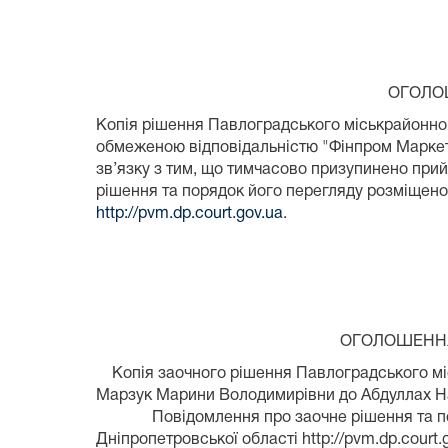
ОГОЛОШЕН
Копія рішення Павлоградського міськрайонного
обмеженою відповідальністю "Фінпром Маркет
зв’язку з тим, що тимчасово призупинено при
рішення та порядок його перегляду розміщено
http://pvm.dp.court.gov.ua
.
ОГОЛОШЕНН
Копія заочного рішення Павлоградського місь
Марзук Марини Володимирівни до Абдуллах Наб
Повідомлення про заочне рішення та поряд
Дніпропетровської області http://pvm.dp.court.