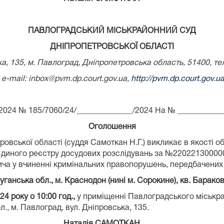
ПАВЛОГРАДСЬКИЙ МІСЬКРАЙОННИЙ СУД
ДНІПРОПЕТРОВСЬКОЇ ОБЛАСТІ
ка, 135, м. Павлоград, Дніпропетровська область, 51400, те
e-mail: inbox@pvm.dp.court.gov.ua,
http://pvm.dp.court.gov.u
2024 № 185/7060/24/______________/2024 На № ___________
Оголошення
овської області (суддя Самоткан Н.Г.) викликає в якості
диного реєстру досудових розслідувань за №2202213000000
у вчиненні кримінальних правопорушень, передбачених ч. 2 
уганська
обл., м. Краснодон (нині м. Сорокине), кв. Баракова
24 року о 10:00 год.
,
у приміщенні Павлоградського міськра
., м. Павлоград, вул. Дніпровська, 135.
я САМОТКАН