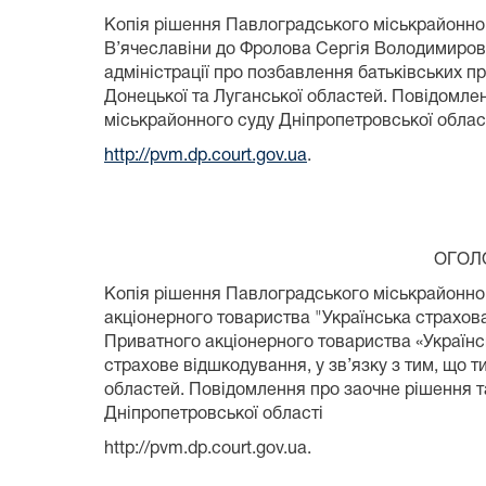
Копія рішення Павлоградського міськрайонного
В’ячеславіни до Фролова Сергія Володимировича
адміністрації про позбавлення батьківських п
Донецької та Луганської областей. Повідомле
міськрайонного суду Дніпропетровської облас
http://pvm.dp.court.gov.ua
.
ОГОЛОШЕН
Копія рішення Павлоградського міськрайонного
акціонерного товариства "Українська страхов
Приватного акціонерного товариства «Українс
страхове відшкодування, у зв’язку з тим, що
областей. Повідомлення про заочне рішення т
Дніпропетровської області
http://pvm.dp.court.gov.ua.