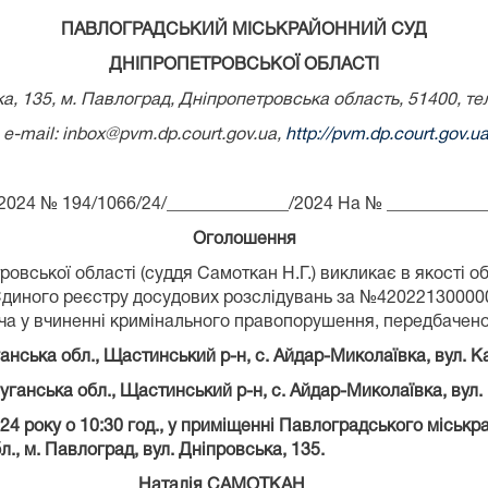
ПАВЛОГРАДСЬКИЙ МІСЬКРАЙОННИЙ СУД
ДНІПРОПЕТРОВСЬКОЇ ОБЛАСТІ
ка, 135, м. Павлоград, Дніпропетровська область, 51400, те
e-mail: inbox@pvm.dp.court.gov.ua,
http://pvm.dp.court.gov.u
2024 № 194/1066/24/______________/2024 На № ___________
Оголошення
овської області (суддя Самоткан Н.Г.) викликає в якості 
диного реєстру досудових розслідувань за №4202213000000
 у вчиненні кримінального правопорушення, передбаченого 
ганська
обл., Щастинський р-н, с. Айдар-Миколаївка, вул. Ка
уганська
обл., Щастинський р-н, с. Айдар-Миколаївка, вул. 
24 року о 10:30 год.
,
у приміщенні Павлоградського міськра
., м. Павлоград, вул. Дніпровська, 135.
я САМОТКАН