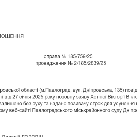
НЯ
права № 185/759/25
 2/185/2839/25
овської області (м.Павлоград, вул. Дніпровська, 135) пов
і від 27 січня 2025 року позовну заяву Хотіної Вікторії Ві
залишено без руху та надано позивачу строк для усунення н
му веб-сайті Павлоградського міськрайонного суду Дніпр