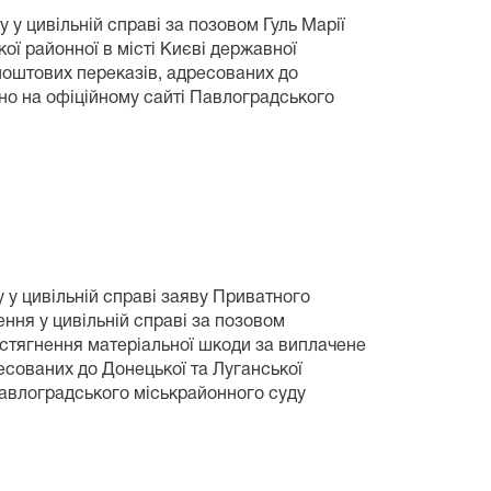
у цивільній справі за позовом Гуль Марії
ої районної в місті Києві державної
 поштових переказів, адресованих до
но на офіційному сайті Павлоградського
 у цивільній справі заяву Приватного
ння у цивільній справі за позовом
 стягнення матеріальної шкоди за виплачене
есованих до Донецької та Луганської
Павлоградського міськрайонного суду