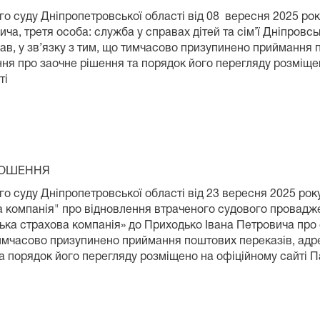
 суду Дніпропетровської області від 08 вересня 2025 року 
, третя особа: служба у справах дітей та сім’ї Дніпровськ
рав, у зв’язку з тим, що тимчасово призупинено приймання
ння про заочне рішення та порядок його перегляду розміще
ті
НЯ
 суду Дніпропетровської області від 23 вересня 2025 року
а компанія" про відновлення втраченого судового провадже
ька страхова компанія» до Приходько Івана Петровича про
 тимчасово призупинено приймання поштових переказів, адр
а порядок його перегляду розміщено на офіційному сайті 