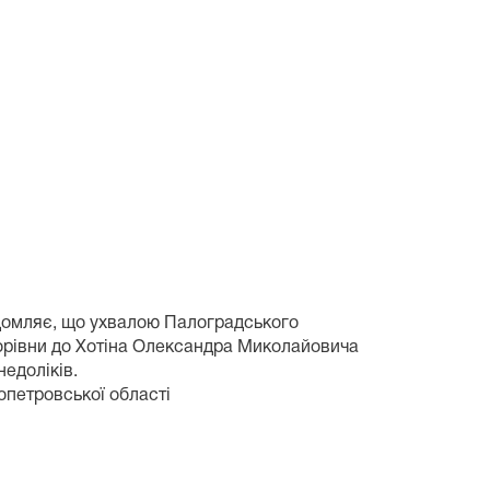
ідомляє, що ухвалою Палоградського
кторівни до Хотіна Олександра Миколайовича
едоліків.
опетровської області