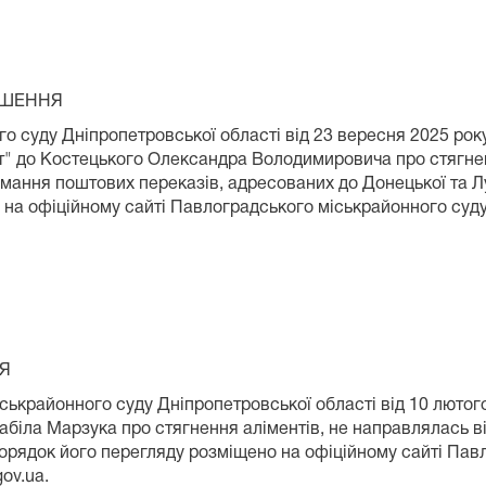
НЯ
 суду Дніпропетровської області від 23 вересня 2025 року
" до Костецького Олександра Володимировича про стягнен
ймання поштових переказів, адресованих до Донецької та Л
 на офіційному сайті Павлоградського міськрайонного суду
Я
крайонного суду Дніпропетровської області від 10 лютого 
іла Марзука про стягнення аліментів, не направлялась ві
ок його перегляду розміщено на офіційному сайті Павло
gov.ua.