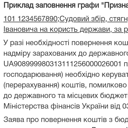
Приклад заповнення графи "Призна
101 1234567890;Судовий збір, стягн
Івановича на користь держави, за 
У разі необхідності повернення ко
надміру зарахованих до державног
UA908999980313111256000026001 пл
господарювання) необхідно керува
(перерахування) коштів, помилково
до державного та місцевих бюджет
Міністерства фінансів України від 0
Заява про повернення коштів з бю