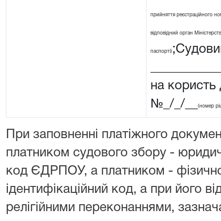
прийняття реєстраційного ном
відповідний орган Міністерства
;Судовий
паспорті)
__________
на користь
№_/_/__
(номер рі
При заповненні платіжного докумен
платником судового збору - юриди
код ЄДРПОУ, а платником - фізичн
ідентифікаційний код, а при його від
релігійними переконаннями, зазнача