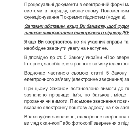
Процесуальні документи в електронній формі м
системи в порядку, визначеному Положенням
функціонування її окремих підсистем (модулів).
За таких обставин, якщо Ви бажаєте, щоб судом
шляхом використання електронного підпису (КЕП
Якщо Ви звертаєтесь не як учасник справи т
необхідне звернути увагу на наступне.
Відповідно до ст. 5 Закону України «Про зв
Інтернет, засобів електронного зв’язку (електро
Водночас частиною сьомою статті 5 Закону 
електронного зв’язку (електронне звернення) з
При цьому Законом встановлено вимоги до пис
зазначено прізвище, ім’я, по батькові, місц
прохання чи вимоги. Письмове звернення повин
вказано електронну поштову адресу, на яку заяв
Враховуючи зазначене, електронне звернення г
вигляд скан-копії або фотокопії звернення з пі