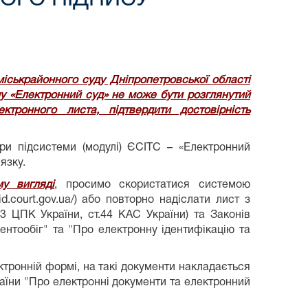
іськрайонного суду Дніпропетровської області
у «Електронний суд» не може бути розглянутий
ктронного листа, підтвердити достовірність
ри підсистеми (модулі) ЄСІТС – «Електронний
язку.
му вигляд
і
, просимо скористатися системою
d.court.gov.ua/) або повторно надіслати лист з
3 ЦПК України, ст.44 КАС України) та Законів
ентообіг" та "Про електронну ідентифікацію та
ронній формі, на такі документи накладається
раїни "Про електронні документи та електронний