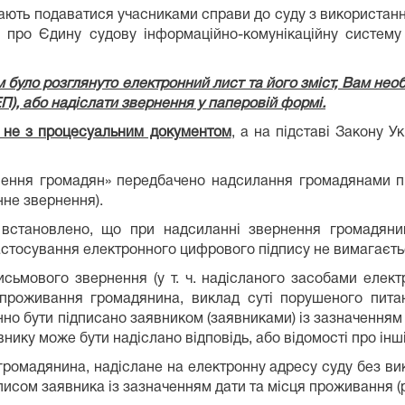
ають подаватися учасниками справи до суду з використанн
 про Єдину судову інформаційно-комунікаційну систему
 було розглянуто електронний лист та його зміст, Вам необ
), або надіслати звернення у паперовій формі.
а не з процесуальним документом
, а на підставі Закону 
ернення громадян» передбачено надсилання громадянами 
нне звернення).
встановлено, що при надсиланні звернення громадянин
астосування електронного цифрового підпису не вимагаєть
ьмового звернення (у т. ч. надісланого засобами електро
е проживання громадянина, виклад суті порушеного питан
но бути підписано заявником (заявниками) із зазначенням 
нику може бути надіслано відповідь, або відомості про інші
ромадянина, надіслане на електронну адресу суду без ви
дписом заявника із зазначенням дати та місця проживання (р