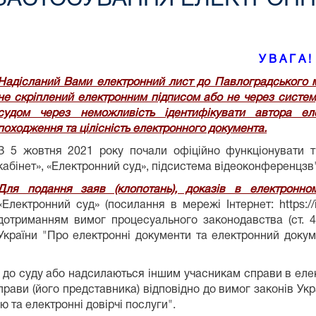
У В А Г А !
Надісланий Вами електронний лист до Павлоградського м
не скріплений електронним підписом або не через систем
судом через неможливість ідентифікувати автора еле
походження та цілісність електронного документа.
З 5 жовтня 2021 року почали офіційно функціонувати т
кабінет», «Електронний суд», підсистема відеоконференцзв'
Для подання заяв (клопотань), доказів в електронно
«Електронний суд» (посилання в мережі Інтернет: https://i
дотриманням вимог процесуального законодавства (ст. 4
України "Про електронні документи та електронний докум
до суду або надсилаються іншим учасникам справи в елект
рави (його представника) відповідно до вимог законів Ук
ю та електронні довірчі послуги".