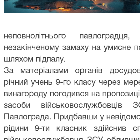
неповнолітнього павлоградця
незакінченому замаху на умисне 
шляхом підпалу.
За матеріалами органів досудов
річний учень 9-го класу через ме
винагороду погодився на пропозиц
засоби військовослужбовців 
Павлограда. Придбавши у невідомо
рідини 9-ти класник здійснив с