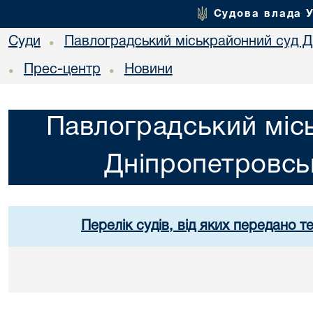
Судова влада 
Суди
Павлоградський міськрайонний суд Дн
•
Прес-центр
Новини
•
•
Павлоградський міс
Дніпропетровськ
Перелік судів, від яких передано т