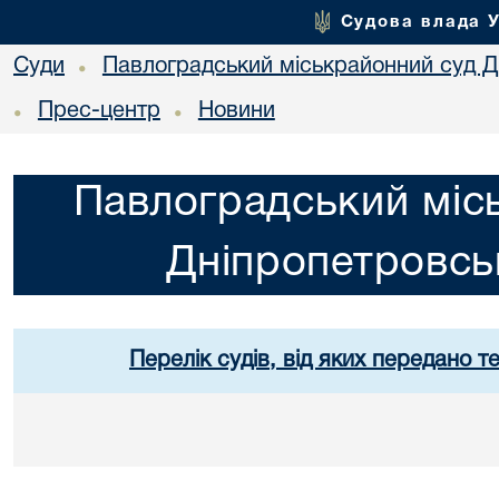
Судова влада 
Суди
Павлоградський міськрайонний суд Дн
•
Прес-центр
Новини
•
•
Павлоградський міс
Дніпропетровськ
Перелік судів, від яких передано т