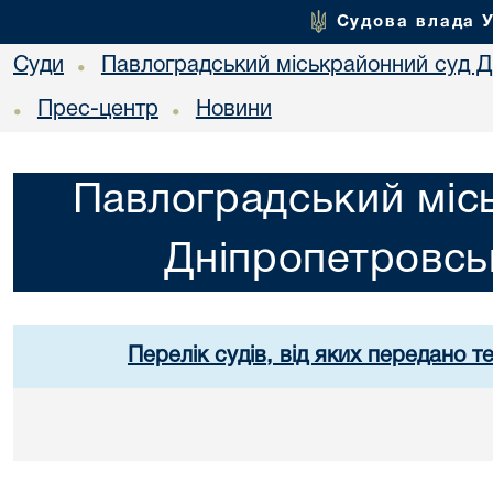
Судова влада 
Суди
Павлоградський міськрайонний суд Дн
•
Прес-центр
Новини
•
•
Павлоградський міс
Дніпропетровськ
Перелік судів, від яких передано т