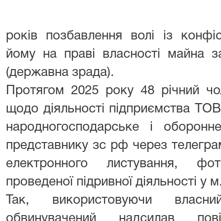
років позбавлення волі із конфі
йому на праві власності майна з
(державна зрада).
Протягом 2025 року 48 річний чо
щодо діяльності підприємства ТО
народногосподарське і оборонн
представнику зс рф через телегра
електронного листування, фот
проведеної підривної діяльності у м
Так, використовуючи власни
обвинувачений надсилав пові