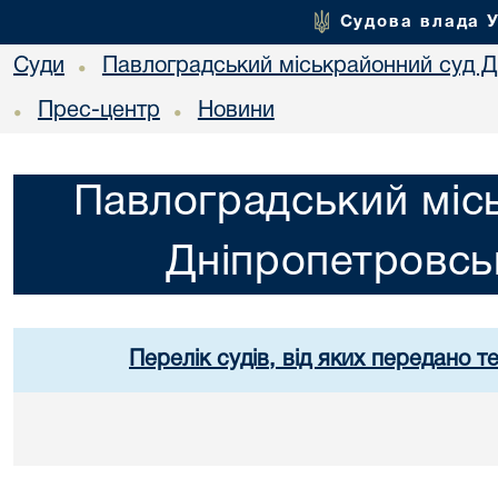
Судова влада 
Суди
Павлоградський міськрайонний суд Дн
•
Прес-центр
Новини
•
•
Павлоградський міс
Дніпропетровськ
Перелік судів, від яких передано т