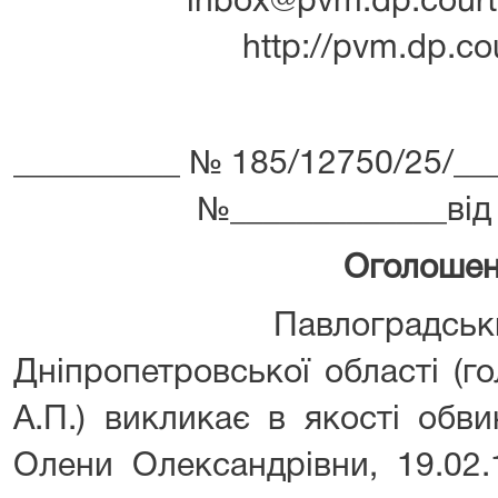
inbox@pvm.dp.court.
http://pvm.dp.co
__________ № 185/12750/25/___­­­­­­­­­­­­­_
№_____________від
Оголоше
Павлоградський міс
Дніпропетровської області (
А.П.) викликає в якості обв
Олени Олександрівни, 19.02