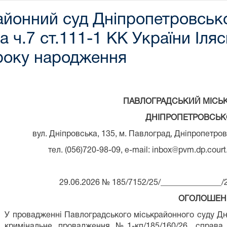
йонний суд Дніпропетровсько
а ч.7 ст.111-1 КК України Іляс
 року народження
ПАВЛОГРАДСЬКИЙ МІСЬ
ДНІПРОПЕТРОВСЬКО
вул. Дніпровська, 135, м. Павлоград, Дніпропетровс
тел. (056)720-98-09, e-mail: inbox@pvm.dp.court.
29.06.2026 № 185/7152/25/___­­­­­­­­­­­­­_­­­­­________­­­­___/
ОГОЛОШЕН
У провадженні Павлоградського міськрайонного суду Дні
кримінальне провадження №1-кп/185/160/26, справа