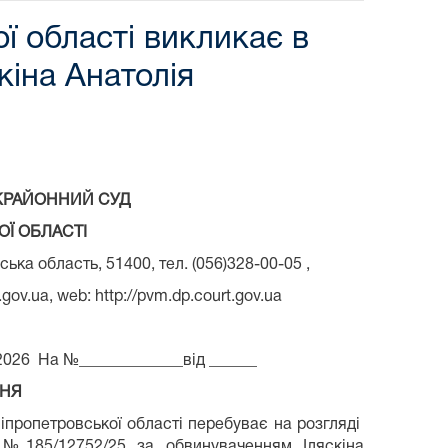
ї області викликає в
кіна Анатолія
КРАЙОННИЙ СУД
Ї ОБЛАСТІ
ька область, 51400, тел. (056)328-00-05 ,
gov.ua, web: http://pvm.dp.court.gov.ua
2026 На №_____________від ___­­­­­­­­­­­­­­­­­­___
НЯ
пропетровської області перебуває на розгляді
 №185/12752/25 за обвинуваченням Іляскіна