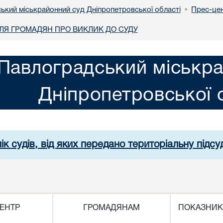
ький міськрайонний суд Дніпропетровської області
Прес-це
•
Я ГРОМАДЯН ПРО ВИКЛИК ДО СУДУ
Павлоградський міськра
Дніпропетровської 
ік судів, від яких передано територіальну підсуд
ЕНТР
ГРОМАДЯНАМ
ПОКАЗНИК