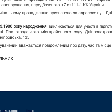
равопорушення, передбаченого ч.7 ст.111-1 КК України.
мінальному провадженню призначено за адресою: вул. Дні
3.1986 року народження
, викликається для участі в підг
ні Павлоградського міськрайонного суду Дніпропетровс
ніпровська, 135.
увачений вважається повідомленим про дату, час та місце
ИК
 діяльності
Інше