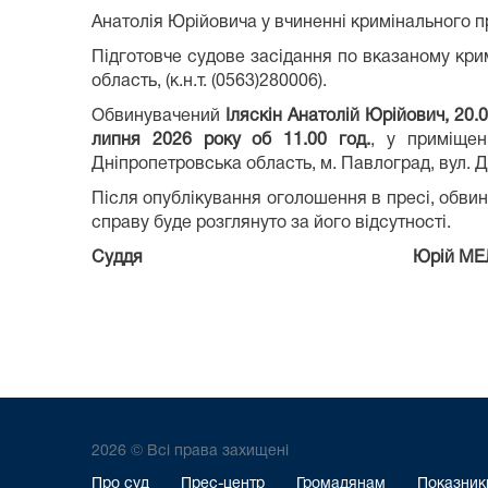
Анатолія Юрійовича у вчиненні кримінального п
Підготовче судове засідання по вказаному кри
область, (к.н.т. (0563)280006).
Обвинувачений
І
ляскін Анатолій Юрійович,
20.0
липня 2026 року об 11.00
год.
, у приміщен
Дніпропетровська область, м. Павлоград, вул. Д
Після опублікування оголошення в пресі, обвин
справу буде розглянуто за його відсутності.
Суддя
Юрій МЕЛЬН
2026 © Всі права захищені
Про суд
Прес-центр
Громадянам
Показники