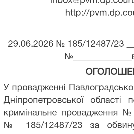
inbox@pvm.dp.court.
http://pvm.dp.co
29.06.2026 № 185/12487/23 ___­­­­­­­­­­
№_____________від ___­­­­­­
ОГОЛОШЕ
У провадженні Павлоградсько
Дніпропетровської області 
кримінальне провадження №1
№ 185/12487/23 за обвину