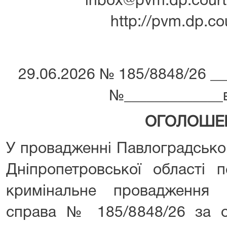
inbox@pvm.dp.court.
http://pvm.dp.co
29.06.2026 № 185/8848/26 ___­­­­­­­­­­­
№_____________від ___­­­­­­
ОГОЛОШЕ
У провадженні Павлоградсько
Дніпропетровської області 
кримінальне провадження
справа № 185/8848/26 за 