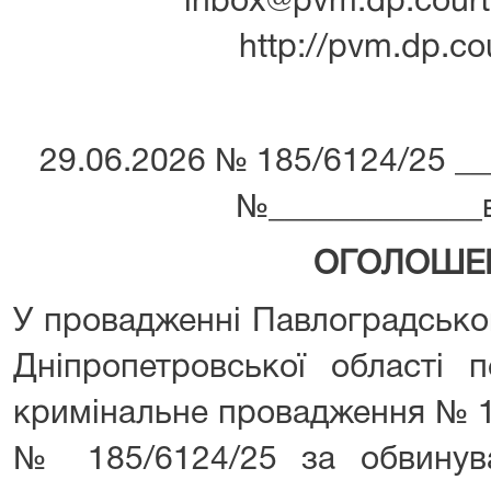
inbox@pvm.dp.court.
http://pvm.dp.co
29.06.2026 № 185/6124/25 ___­­­­­­­­­­­
№_____________від ___­­­­­­
ОГОЛОШЕ
У провадженні Павлоградсько
Дніпропетровської області 
кримінальне провадження № 1
№ 185/6124/25 за обвинув