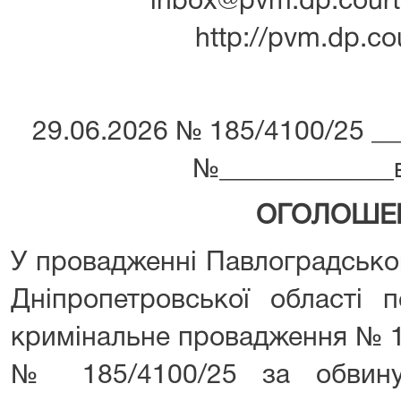
inbox@pvm.dp.court.
http://pvm.dp.co
29.06.2026 № 185/4100/25 ___­­­­­­­­­­­
№_____________від ___­­­­­­
ОГОЛОШЕ
У провадженні Павлоградсько
Дніпропетровської області 
кримінальне провадження № 1
№ 185/4100/25 за обвину