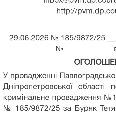
inbox@pvm.dp.court.
http://pvm.dp.co
29.06.2026 № 185/9872/25 ___­­­­­­­­­­­
№_____________від ___­­­­­­
ОГОЛОШЕ
У провадженні Павлоградсько
Дніпропетровської області 
кримінальне провадження №1-
№ 185/9872/25 за Буряк Тетя