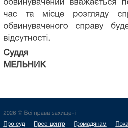
обвинувачений вважається п
час та місце розгляду сп
обвинуваченого справу буд
відсутності.
Суддя
Юр
МЕЛЬНИК
2026 © Всі права захищені
Про суд
Прес-центр
Громадянам
Пока