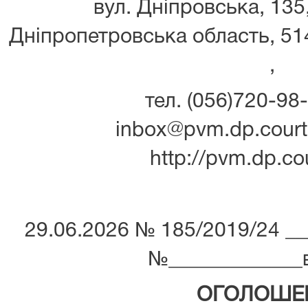
вул. Дніпровська, 135
Дніпропетровська область, 514
,
тел. (056)720-98-
inbox@pvm.dp.court.
http://pvm.dp.co
29.06.2026 № 185/2019/24 ___­­­­­­­­­­­
№_____________від ___­­­­­­
ОГОЛОШЕ