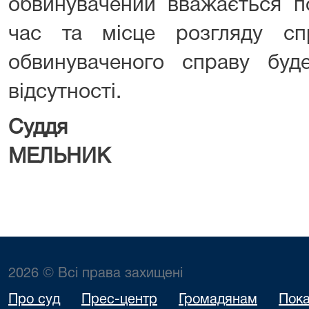
обвинувачений вважається п
час та місце розгляду сп
обвинуваченого справу буд
відсутності.
Суддя
Юр
МЕЛЬНИК
2026 © Всі права захищені
Про суд
Прес-центр
Громадянам
Пока