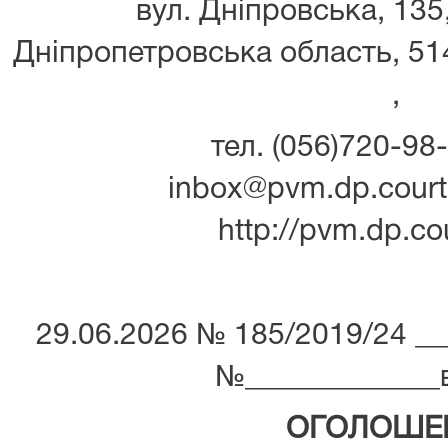
вул. Дніпровська, 135
Дніпропетровська область, 514
,
тел. (056)720-98-
inbox@pvm.dp.court.
http://pvm.dp.co
29.06.2026 № 185/2019/24 ___­­­­­­­­­­­
№_____________від ___­­­­­­
ОГОЛОШЕ